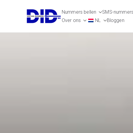
Naar
Nummers bellen
SMS-nummer
de
DIDVirtualN
Virtuele telefoonnummers
Over ons
NL
Bloggen
inhoud
springen