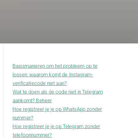
Basismanieren om het probleem op te
lossen: waarom komt de Instagram-
verificatiecode niet aan?
Wat te doen als de code niet in Telegram
aankomt? Beheer
Hoe registreer je je op WhatsApp zonder
nummer?
Hoe registreer je je op Telegram zonder
telefoonnummer?