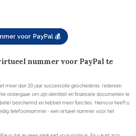
mmer voor PayPal 💰
virtueel nummer voor PayPal te
met meer dan 20 jaar succesvolle geschiedenis. Iedereen
catie ondergaan om zijn identiteit en financiële documenten te
 beter beschermd en hebben meer functies. Hiervoor heeft u
geldig telefoonnummer - een virtueel nummer voor het
al is dat er geen simkaart voor nodig is. En u kunt zo'n