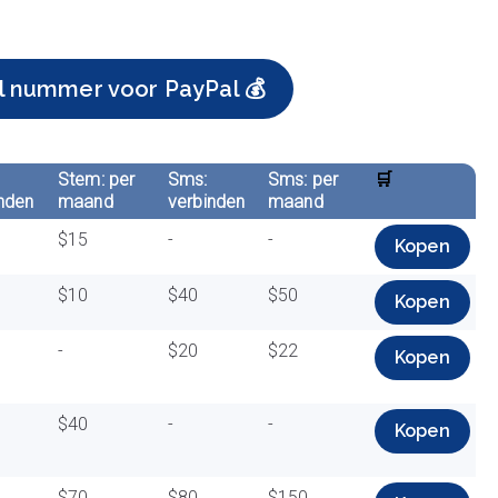
l nummer voor PayPal 💰
Stem: per
Sms:
Sms: per
🛒
nden
maand
verbinden
maand
$15
-
-
Kopen
$10
$40
$50
Kopen
-
$20
$22
Kopen
$40
-
-
Kopen
$70
$80
$150