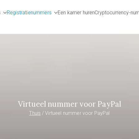
s
Registratienummers
Een kamer huren
Cryptocurrency-nu
umbers.com
Virtueel nummer voor PayPal
Thuis
Virtueel nummer voor PayPal