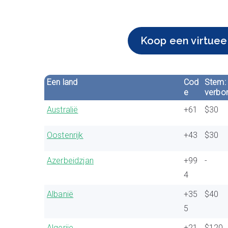
Koop een virtuee
Een land
Cod
Stem:
e
verbo
Australië
+61
$30
Oostenrijk
+43
$30
Azerbeidzjan
+99
-
4
Albanië
+35
$40
5
Algerije
+21
$120