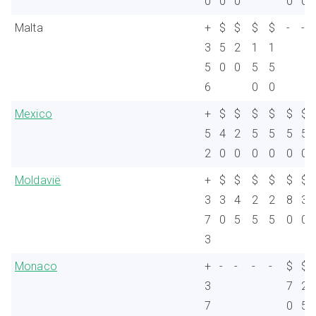
0
0
0
0
0
Malta
+
$
$
$
$
-
-
3
5
2
1
1
5
0
0
5
5
6
0
0
Mexico
+
$
$
$
$
$
$
5
4
2
5
5
5
5
2
0
0
0
0
0
0
Moldavië
+
$
$
$
$
$
$
3
3
4
2
2
8
3
7
0
5
5
5
0
0
3
Monaco
+
-
-
-
-
$
$
3
7
2
7
0
5