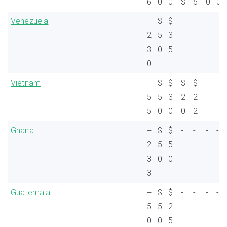
6
0
0
$
5
0
0
Venezuela
+
$
$
-
-
-
-
2
5
3
3
0
5
0
Vietnam
+
$
$
$
$
-
-
5
5
3
2
2
5
0
0
0
2
Ghana
+
$
$
-
-
-
-
2
5
5
3
0
0
3
Guatemala
+
$
$
-
-
-
-
5
5
2
0
0
5