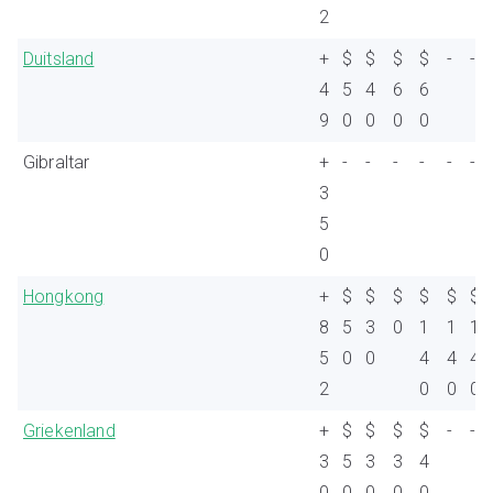
2
Duitsland
+
$
$
$
$
-
-
4
5
4
6
6
9
0
0
0
0
Gibraltar
+
-
-
-
-
-
-
3
5
0
Hongkong
+
$
$
$
$
$
$
8
5
3
0
1
1
1
5
0
0
4
4
4
2
0
0
0
Griekenland
+
$
$
$
$
-
-
3
5
3
3
4
0
0
0
0
0