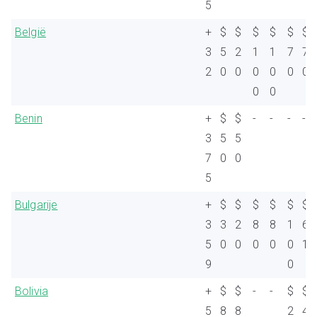
5
België
+
$
$
$
$
$
$
3
5
2
1
1
7
7
2
0
0
0
0
0
0
0
0
Benin
+
$
$
-
-
-
-
3
5
5
7
0
0
5
Bulgarije
+
$
$
$
$
$
$
3
3
2
8
8
1
6
5
0
0
0
0
0
1
9
0
Bolivia
+
$
$
-
-
$
$
5
8
8
2
4