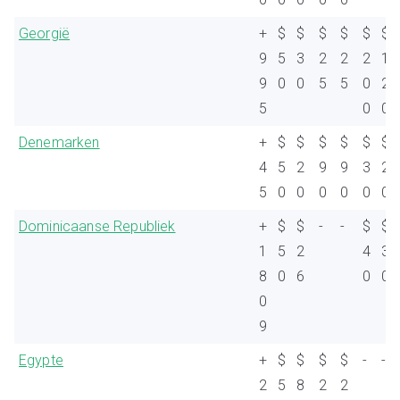
Georgië
+
$
$
$
$
$
$
9
5
3
2
2
2
1
9
0
0
5
5
0
2
5
0
0
Denemarken
+
$
$
$
$
$
$
4
5
2
9
9
3
2
5
0
0
0
0
0
0
Dominicaanse Republiek
+
$
$
-
-
$
$
1
5
2
4
3
8
0
6
0
0
0
9
Egypte
+
$
$
$
$
-
-
2
5
8
2
2