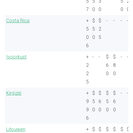
5
5
3
5
2
7
0
0
0
0
Costa Rica
+
$
$
-
-
-
-
5
5
2
0
0
5
6
Ivoorkust
+
-
-
$
$
-
-
2
6
8
2
0
0
5
Kirgizië
+
$
$
$
$
-
-
9
5
6
5
6
9
0
0
0
0
6
Litouwen
+
$
$
$
$
$
$