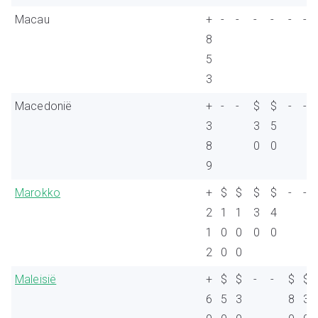
Macau
+
-
-
-
-
-
-
8
5
3
Macedonië
+
-
-
$
$
-
-
3
3
5
8
0
0
9
Marokko
+
$
$
$
$
-
-
2
1
1
3
4
1
0
0
0
0
2
0
0
Maleisië
+
$
$
-
-
$
$
6
5
3
8
3