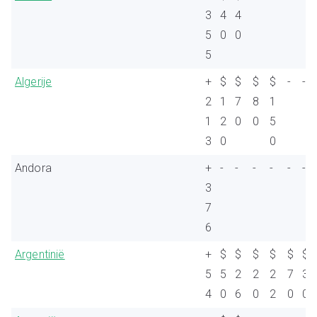
3
4
4
5
0
0
5
Algerije
+
$
$
$
$
-
-
2
1
7
8
1
1
2
0
0
5
3
0
0
Andora
+
-
-
-
-
-
-
3
7
6
Argentinië
+
$
$
$
$
$
$
5
5
2
2
2
7
3
4
0
6
0
2
0
0