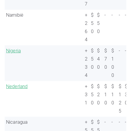
7
Namibië
+
$
$
-
-
-
-
2
5
5
6
0
0
4
Nigeria
+
$
$
$
$
-
-
2
5
4
7
1
3
0
0
0
0
4
0
Nederland
+
$
$
$
$
$
$
3
5
2
1
1
1
3
1
0
0
0
0
2
0
5
Nicaragua
+
$
$
-
-
-
-
5
5
5