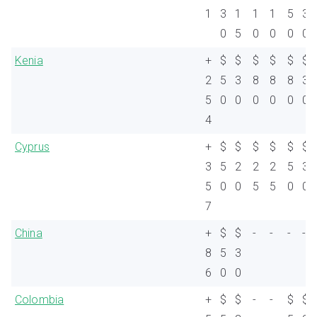
1
3
1
1
1
5
3
0
5
0
0
0
0
Kenia
+
$
$
$
$
$
$
2
5
3
8
8
8
3
5
0
0
0
0
0
0
4
Cyprus
+
$
$
$
$
$
$
3
5
2
2
2
5
3
5
0
0
5
5
0
0
7
China
+
$
$
-
-
-
-
8
5
3
6
0
0
Colombia
+
$
$
-
-
$
$