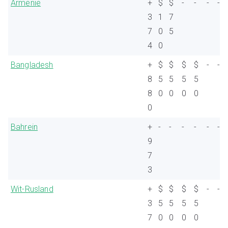
Armenië
+
$
$
-
-
-
-
3
1
7
7
0
5
4
0
Bangladesh
+
$
$
$
$
-
-
8
5
5
5
5
8
0
0
0
0
0
Bahrein
+
-
-
-
-
-
-
9
7
3
Wit-Rusland
+
$
$
$
$
-
-
3
5
5
5
5
7
0
0
0
0