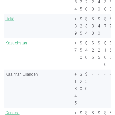
3
2
2
2
4
3
3
4
5
0
0
0
0
0
Italië
+
$
$
$
$
$
$
3
2
3
3
4
7
7
9
5
4
0
0
Kazachstan
+
$
$
$
$
$
$
7
5
4
2
2
1
5
0
0
5
5
0
5
0
Kaaiman Eilanden
+
$
$
-
-
-
-
1
2
5
3
0
0
4
5
Canada
+
$
$
$
$
$
$