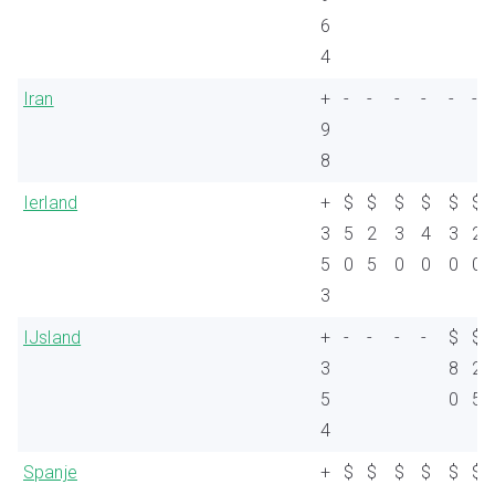
6
4
Iran
+
-
-
-
-
-
-
9
8
Ierland
+
$
$
$
$
$
$
3
5
2
3
4
3
2
5
0
5
0
0
0
0
3
IJsland
+
-
-
-
-
$
$
3
8
2
5
0
5
4
Spanje
+
$
$
$
$
$
$