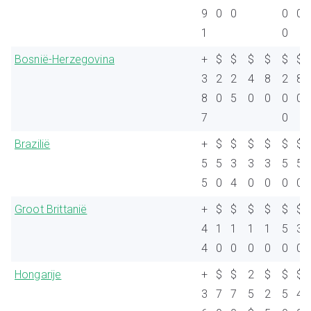
9
0
0
0
0
1
0
Bosnië-Herzegovina
+
$
$
$
$
$
$
3
2
2
4
8
2
8
8
0
5
0
0
0
0
7
0
Brazilië
+
$
$
$
$
$
$
5
5
3
3
3
5
5
5
0
4
0
0
0
0
Groot Brittanië
+
$
$
$
$
$
$
4
1
1
1
1
5
3
4
0
0
0
0
0
0
Hongarije
+
$
$
2
$
$
$
3
7
7
5
2
5
4