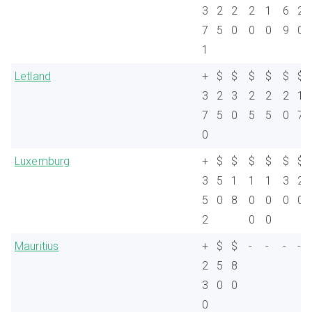
3
2
2
2
1
6
2
7
5
0
0
0
9
0
1
Letland
+
$
$
$
$
$
$
3
2
3
2
2
2
1
7
5
0
5
5
0
7
0
Luxemburg
+
$
$
$
$
$
$
3
5
1
1
1
3
2
5
0
8
0
0
0
0
2
0
0
Mauritius
+
$
$
-
-
-
-
2
5
8
3
0
0
0