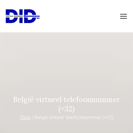
Naar
de
DIDVirtualNumb
Virtuele telefoonnummers
inhoud
springen
ers.com
België virtueel telefoonnummer
(+32)
Thuis
België virtueel telefoonnummer (+32)