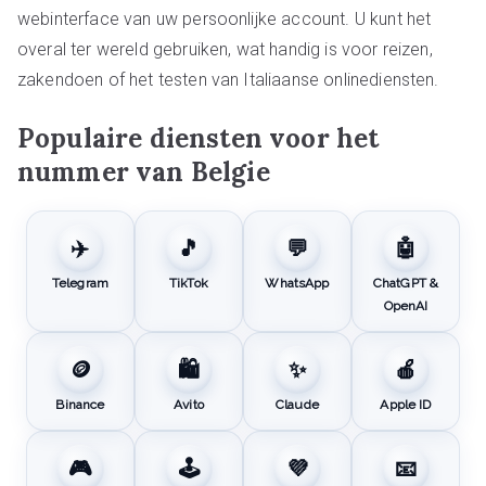
webinterface van uw persoonlijke account. U kunt het
overal ter wereld gebruiken, wat handig is voor reizen,
zakendoen of het testen van Italiaanse onlinediensten.
Populaire diensten voor het
nummer van Belgie
✈️
🎵
💬
🤖
Telegram
TikTok
WhatsApp
ChatGPT &
OpenAI
🪙
🛍️
✨
🍎
Binance
Avito
Claude
Apple ID
🎮
🕹️
💜
📧