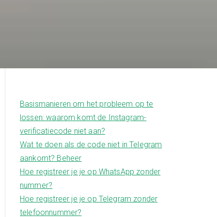
Basismanieren om het probleem op te
lossen: waarom komt de Instagram-
verificatiecode niet aan?
Wat te doen als de code niet in Telegram
aankomt? Beheer
Hoe registreer je je op WhatsApp zonder
nummer?
Hoe registreer je je op Telegram zonder
telefoonnummer?