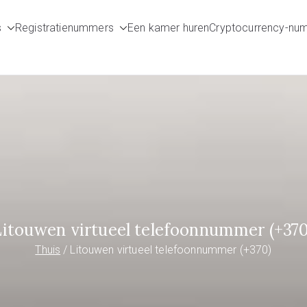
s
Registratienummers
Een kamer huren
Cryptocurrency-nu
umbers.com
Litouwen virtueel telefoonnummer (+370
Thuis
Litouwen virtueel telefoonnummer (+370)