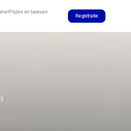
mmer
Prijzen en tarieven
Registratie
)