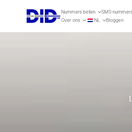
Naar
Nummers bellen
SMS-nummer
de
DIDVirtualN
Virtuele telefoonnummers
Over ons
NL
Bloggen
inhoud
springen