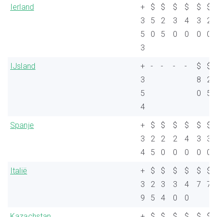
Ierland
+
$
$
$
$
$
$
3
5
2
3
4
3
2
5
0
5
0
0
0
0
3
IJsland
+
-
-
-
-
$
$
3
8
2
5
0
5
4
Spanje
+
$
$
$
$
$
$
3
2
2
2
4
3
3
4
5
0
0
0
0
0
Italië
+
$
$
$
$
$
$
3
2
3
3
4
7
7
9
5
4
0
0
Kazachstan
+
$
$
$
$
$
$