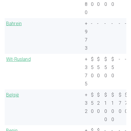
8
0
0
0
0
0
Bahrein
+
-
-
-
-
-
-
9
7
3
Wit-Rusland
+
$
$
$
$
-
-
3
5
5
5
5
7
0
0
0
0
5
België
+
$
$
$
$
$
$
3
5
2
1
1
7
7
2
0
0
0
0
0
0
0
0
Benin
+
$
$
-
-
-
-