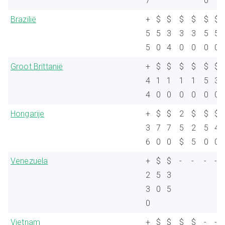
7
0
Brazilië
+
$
$
$
$
$
$
5
5
3
3
3
5
5
5
0
4
0
0
0
0
Groot Brittanië
+
$
$
$
$
$
$
4
1
1
1
1
5
3
4
0
0
0
0
0
0
Hongarije
+
$
$
2
$
$
$
3
7
7
5
2
5
4
6
0
0
$
5
0
0
Venezuela
+
$
$
-
-
-
-
2
5
3
3
0
5
0
Vietnam
+
$
$
$
$
-
-