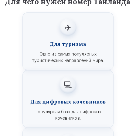
Для чего нужен номер Таиланда
✈️
Для туризма
Одно из самых популярных
туристических направлений мира.
💻
Для цифровых кочевников
Популярная база для цифровых
кочевников.