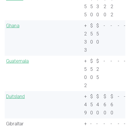
5
5
3
2
2
5
0
0
0
2
Ghana
+
$
$
-
-
-
-
2
5
5
3
0
0
3
Guatemala
+
$
$
-
-
-
-
5
5
2
0
0
5
2
Duitsland
+
$
$
$
$
-
-
4
5
4
6
6
9
0
0
0
0
Gibraltar
+
-
-
-
-
-
-