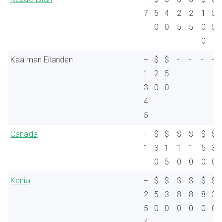
7
5
4
2
2
1
5
0
0
5
5
0
5
0
Kaaiman Eilanden
+
$
$
-
-
-
-
1
2
5
3
0
0
4
5
Canada
+
$
$
$
$
$
$
1
3
1
1
1
5
3
0
5
0
0
0
0
Kenia
+
$
$
$
$
$
$
2
5
3
8
8
8
3
5
0
0
0
0
0
0