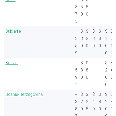
3
5
5
7
0
0
5
Bulgarije
+
$
$
$
$
$
$
3
3
2
8
8
1
6
5
0
0
0
0
0
1
9
0
Bolivia
+
$
$
-
-
$
$
5
8
8
2
4
9
0
0
0
0
1
0
Bosnië-Herzegovina
+
$
$
$
$
$
$
3
2
2
4
8
2
8
8
0
5
0
0
0
0