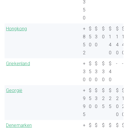
3
5
0
Hongkong
+
$
$
$
$
$
$
8
5
3
0
1
1
1
5
0
0
4
4
4
2
0
0
0
Griekenland
+
$
$
$
$
-
-
3
5
3
3
4
0
0
0
0
0
Georgië
+
$
$
$
$
$
$
9
5
3
2
2
2
1
9
0
0
5
5
0
2
5
0
0
Denemarken
+
$
$
$
$
$
$