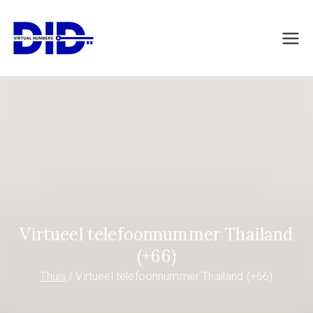
Naar
de
DIDVirtualNumb
Virtuele telefoonnummers
inhoud
springen
ers.com
Virtueel telefoonnummer Thailand
(+66)
Thuis
Virtueel telefoonnummer Thailand (+66)