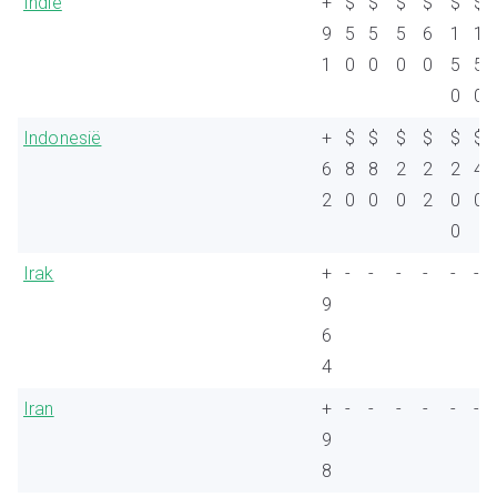
Indië
+
$
$
$
$
$
$
9
5
5
5
6
1
1
1
0
0
0
0
5
5
0
0
Indonesië
+
$
$
$
$
$
$
6
8
8
2
2
2
4
2
0
0
0
2
0
0
0
Irak
+
-
-
-
-
-
-
9
6
4
Iran
+
-
-
-
-
-
-
9
8