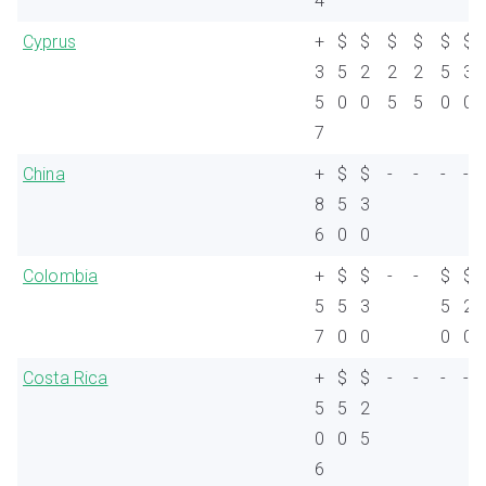
4
Cyprus
+
$
$
$
$
$
$
3
5
2
2
2
5
3
5
0
0
5
5
0
0
7
China
+
$
$
-
-
-
-
8
5
3
6
0
0
Colombia
+
$
$
-
-
$
$
5
5
3
5
2
7
0
0
0
0
Costa Rica
+
$
$
-
-
-
-
5
5
2
0
0
5
6