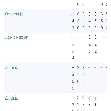
1
0
5
0
0
Oostenrijk
+
$
$
$
$
$
$
4
3
1
4
5
5
3
3
0
0
0
0
0
0
Azerbeidzjan
+
-
-
$
$
-
-
9
2
2
9
0
2
4
Albanië
+
$
$
-
-
-
-
3
4
4
5
0
0
5
Algerije
+
$
$
$
$
-
-
2
1
7
8
1