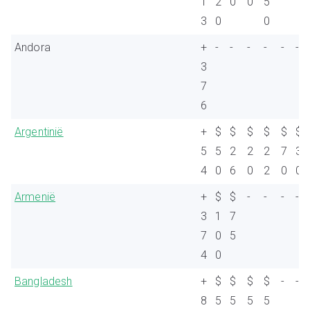
1
2
0
0
5
3
0
0
Andora
+
-
-
-
-
-
-
3
7
6
Argentinië
+
$
$
$
$
$
$
5
5
2
2
2
7
3
4
0
6
0
2
0
0
Armenië
+
$
$
-
-
-
-
3
1
7
7
0
5
4
0
Bangladesh
+
$
$
$
$
-
-
8
5
5
5
5