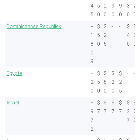
4
5
2
9
9
3
2
5
0
0
0
0
0
0
Dominicaanse Republiek
+
$
$
-
-
$
$
1
5
2
4
3
8
0
6
0
0
0
9
Egypte
+
$
$
$
$
-
-
2
5
8
2
2
0
0
0
0
5
Israël
+
$
$
$
$
$
$
9
7
7
7
7
2
2
7
7
0
2