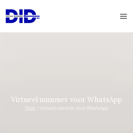
Naar
de
DIDVirtualNumb
Virtuele telefoonnummers
inhoud
springen
ers.com
Virtueel nummer voor WhatsApp
Thuis
Virtueel nummer voor WhatsApp