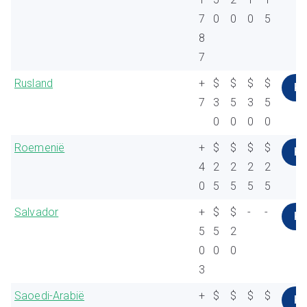
7
0
0
0
5
8
7
Rusland
+
$
$
$
$
K
7
3
5
3
5
0
0
0
0
Roemenië
+
$
$
$
$
K
4
2
2
2
2
0
5
5
5
5
Salvador
+
$
$
-
-
K
5
5
2
0
0
0
3
Saoedi-Arabië
+
$
$
$
$
K