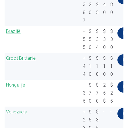
3
2
2
4
8
8
0
5
0
0
7
Brazilië
+
$
$
$
$
K
5
5
3
3
3
5
0
4
0
0
Groot Brittanië
+
$
$
$
$
K
4
1
1
1
1
4
0
0
0
0
Hongarije
+
$
$
2
$
K
3
7
7
5
2
6
0
0
$
5
Venezuela
+
$
$
-
-
K
2
5
3
3
0
5