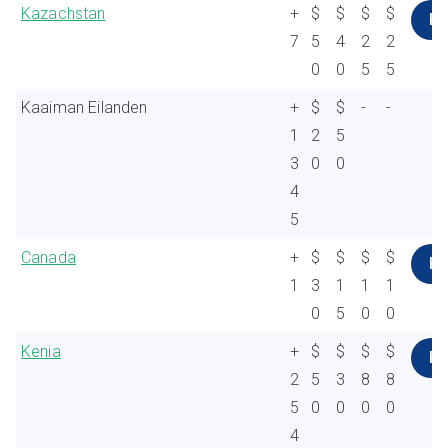
Kazachstan
+
$
$
$
$
K
7
5
4
2
2
0
0
5
5
Kaaiman Eilanden
+
$
$
-
-
1
2
5
3
0
0
4
5
Canada
+
$
$
$
$
K
1
3
1
1
1
0
5
0
0
Kenia
+
$
$
$
$
K
2
5
3
8
8
5
0
0
0
0
4