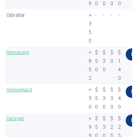
9
0
0
0
0
Gibraltar
+
-
-
-
-
3
5
0
Hongkong
+
$
$
$
$
K
8
5
3
0
1
5
0
0
4
2
0
Griekenland
+
$
$
$
$
K
3
5
3
3
4
0
0
0
0
0
Georgië
+
$
$
$
$
K
9
5
3
2
2
9
0
0
5
5